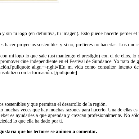
n y sin tu logo (en definitiva, tu imagen). Esto puede hacerte perder el
es hacer proyectos sostenibles y si no, prefieres no hacerlas. Los que
 con mi logo lo que sale (así mantengo el prestigio) con el de ellos, l
promover cine independiente en el Festival de Sundance. Yo trato de ga
ión.[pullquote align=»right»]En mi vida como consultor, intento de
sabilizo con la formación. [/pullquote]
s sostenibles y que permitan el desarrollo de la región.
ho muchas veces que hay muchas razones para hacerlo. Una de ellas es c
 deber es ayudarles a que aprendan y crezcan profesionalmente. No sólo
edad lo que ella ha dado por ti.
ustaría que los lectores se animen a comentar.