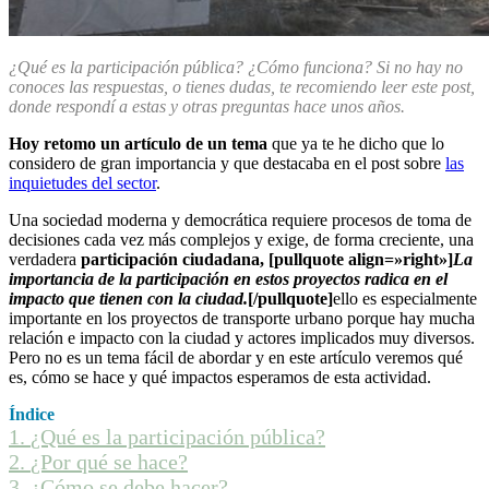
¿Qué es la participación pública? ¿Cómo funciona? Si no hay no
conoces las respuestas, o tienes dudas, te recomiendo leer este post,
donde respondí a estas y otras preguntas hace unos años.
Hoy retomo un artículo de un tema
que ya te he dicho que lo
considero de gran importancia y que destacaba en el post sobre
las
inquietudes del sector
.
Una sociedad moderna y democrática requiere procesos de toma de
decisiones cada vez más complejos y exige, de forma creciente, una
verdadera
participación ciudadana, [pullquote align=»right»]
La
importancia de la participación en estos proyectos radica en el
impacto que tienen con la ciudad.
[/pullquote]
ello es especialmente
importante en los proyectos de transporte urbano porque hay mucha
relación e impacto con la ciudad y actores implicados muy diversos.
Pero no es un tema fácil de abordar y en este artículo veremos qué
es, cómo se hace y qué impactos esperamos de esta actividad.
Índice
1.
¿Qué es la participación pública?
2.
¿Por qué se hace?
3.
¿Cómo se debe hacer?