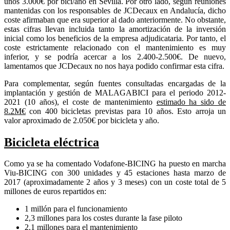
unos 3.000€ por bici/año en Sevilla. Por otro lado, según reuniones
mantenidas con los responsables de JCDecaux en Andalucía, dicho
coste afirmaban que era superior al dado anteriormente. No obstante,
estas cifras llevan incluida tanto la amortización de la inversión
inicial como los beneficios de la empresa adjudicataria. Por tanto, el
coste estrictamente relacionado con el mantenimiento es muy
inferior, y se podría acercar a los 2.400-2.500€. De nuevo,
lamentamos que JCDecaux no nos haya podido confirmar esta cifra.
Para complementar, según fuentes consultadas encargadas de la
implantación y gestión de MALAGABICI para el periodo 2012-
2021 (10 años), el coste de mantenimiento
estimado ha sido de
8.2M€
con 400 bicicletas previstas para 10 años. Esto arroja un
valor aproximado de 2.050€ por bicicleta y año.
Bicicleta eléctrica
Como ya se ha comentado Vodafone-BICING ha puesto en marcha
Viu-BICING con 300 unidades y 45 estaciones hasta marzo de
2017 (aproximadamente 2 años y 3 meses) con un coste total de 5
millones de euros repartidos en:
1 millón para el funcionamiento
2,3 millones para los costes durante la fase piloto
2,1 millones para el mantenimiento