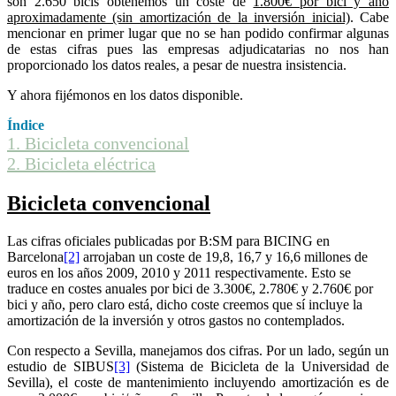
son 2.650 bicis obtenemos un coste de
1.800€ por bici y año
aproximadamente (sin amortización de la inversión inicial)
. Cabe
mencionar en primer lugar que no se han podido confirmar algunas
de estas cifras pues las empresas adjudicatarias no nos han
proporcionado los datos reales, a pesar de nuestra insistencia.
Y ahora fijémonos en los datos disponible.
Índice
1.
Bicicleta convencional
2.
Bicicleta eléctrica
Bicicleta convencional
Las cifras oficiales publicadas por B:SM para BICING en
Barcelona
[2]
arrojaban un coste de 19,8, 16,7 y 16,6 millones de
euros en los años 2009, 2010 y 2011 respectivamente. Esto se
traduce en costes anuales por bici de 3.300€, 2.780€ y 2.760€ por
bici y año, pero claro está, dicho coste creemos que sí incluye la
amortización de la inversión y otros gastos no contemplados.
Con respecto a Sevilla, manejamos dos cifras. Por un lado, según un
estudio de SIBUS
[3]
(Sistema de Bicicleta de la Universidad de
Sevilla), el coste de mantenimiento incluyendo amortización es de