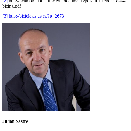
[2]
http://bcnmobilitat.itt.upc.edu/documents/pdf/_IFHP/bcn/18-04-
bicing.pdf
[3]
http://bicicletas.us.es/?p=2673
Julian Sastre