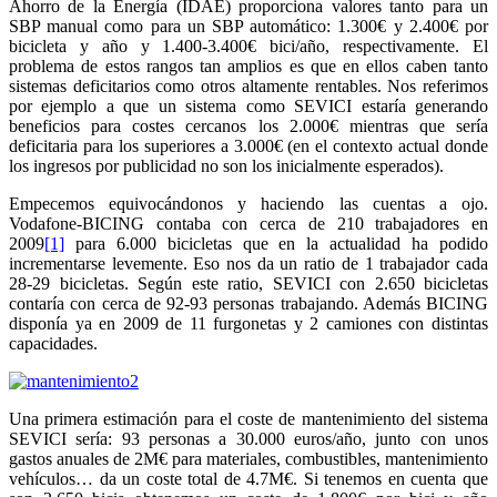
Ahorro de la Energía (IDAE) proporciona valores tanto para un
SBP manual como para un SBP automático: 1.300€ y 2.400€ por
bicicleta y año y 1.400-3.400€ bici/año, respectivamente. El
problema de estos rangos tan amplios es que en ellos caben tanto
sistemas deficitarios como otros altamente rentables. Nos referimos
por ejemplo a que un sistema como SEVICI estaría generando
beneficios para costes cercanos los 2.000€ mientras que sería
deficitaria para los superiores a 3.000€ (en el contexto actual donde
los ingresos por publicidad no son los inicialmente esperados).
Empecemos equivocándonos y haciendo las cuentas a ojo.
Vodafone-BICING contaba con cerca de 210 trabajadores en
2009
[1]
para 6.000 bicicletas que en la actualidad ha podido
incrementarse levemente. Eso nos da un ratio de 1 trabajador cada
28-29 bicicletas. Según este ratio, SEVICI con 2.650 bicicletas
contaría con cerca de 92-93 personas trabajando. Además BICING
disponía ya en 2009 de 11 furgonetas y 2 camiones con distintas
capacidades.
Una primera estimación para el coste de mantenimiento del sistema
SEVICI sería: 93 personas a 30.000 euros/año, junto con unos
gastos anuales de 2M€ para materiales, combustibles, mantenimiento
vehículos… da un coste total de 4.7M€. Si tenemos en cuenta que