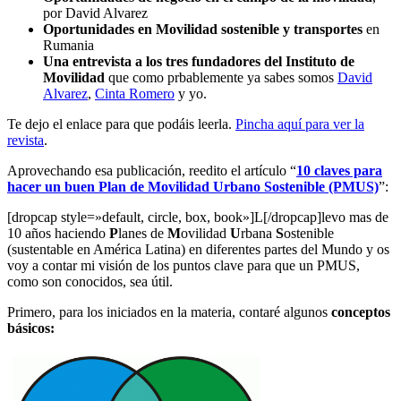
por David Alvarez
Oportunidades en Movilidad sostenible y transportes
en
Rumania
Una entrevista a los tres fundadores del Instituto de
Movilidad
que como prbablemente ya sabes somos
David
Alvarez
,
Cinta Romero
y yo.
Te dejo el enlace para que podáis leerla.
Pincha aquí para ver la
revista
.
Aprovechando esa publicación, reedito el artículo “
10 claves para
hacer un buen Plan de Movilidad Urbano Sostenible (PMUS)
”:
[dropcap style=»default, circle, box, book»]L[/dropcap]levo mas de
10 años haciendo
P
lanes de
M
ovilidad
U
rbana
S
ostenible
(sustentable en América Latina) en diferentes partes del Mundo y os
voy a contar mi visión de los puntos clave para que un PMUS,
como son conocidos, sea útil.
Primero, para los iniciados en la materia, contaré algunos
conceptos
básicos: