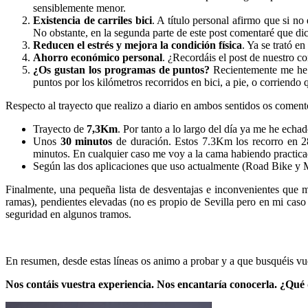
sensiblemente menor.
Existencia de carriles bici
. A título personal afirmo que si no 
No obstante, en la segunda parte de este post comentaré que di
Reducen el estrés y mejora la condición física
. Ya se trató e
Ahorro económico personal
. ¿Recordáis el post de nuestro 
¿Os gustan los programas de puntos?
Recientemente me he 
puntos por los kilómetros recorridos en bici, a pie, o corriendo
Respecto al trayecto que realizo a diario en ambos sentidos os coment
Trayecto de
7,3Km
. Por tanto a lo largo del día ya me he ech
Unos
30 minutos
de duración. Estos 7.3Km los recorro en 28
minutos. En cualquier caso me voy a la cama habiendo practica
Según las dos aplicaciones que uso actualmente (Road Bike y 
Finalmente, una pequeña lista de desventajas e inconvenientes que m
ramas), pendientes elevadas (no es propio de Sevilla pero en mi caso
seguridad en algunos tramos.
En resumen, desde estas líneas os animo a probar y a que busquéis vu
Nos contáis vuestra experiencia. Nos encantaría conocerla. ¿Qué di