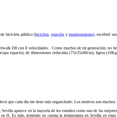
de bicicleta pública (
bicicleta
,
estación
y
mantenimiento
), escribiré u
walk D8 con 8 velocidades. Como muchos de mi generación, no hemos 
 ocupa espacio), de dimensiones reducidas (75x35x80cm), ligera (16Kg
e decir que cada día me tiene más enganchado. Los motivos son muchos
, Sevilla aparece en la mayoría de los estudios como una de las mejores
 él. Es más, teniendo en cuenta la temperatura en Sevilla en estas f