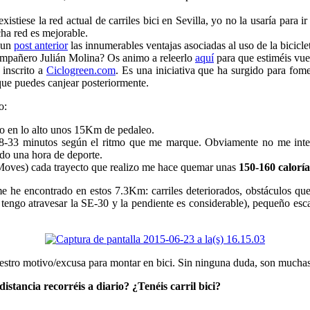
existiese la red actual de carriles bici en Sevilla, yo no la usaría para 
cha red es mejorable.
n un
post anterior
las innumerables ventajas asociadas al uso de la bicicle
compañero Julián Molina? Os animo a releerlo
aquí
para que estiméis vue
inscrito a
Ciclogreen.com
. Es una iniciativa que ha surgido para fo
 que puedes canjear posteriormente.
o:
ado en lo alto unos 15Km de pedaleo.
-33 minutos según el ritmo que me marque. Obviamente no me interes
do una hora de deporte.
Moves) cada trayecto que realizo me hace quemar unas
150-160 caloría
e he encontrado en estos 7.3Km: carriles deteriorados, obstáculos que
 tengo atravesar la SE-30 y la pendiente es considerable), pequeño esca
estro motivo/excusa para montar en bici. Sin ninguna duda, son muchas
stancia recorréis a diario? ¿Tenéis carril bici?