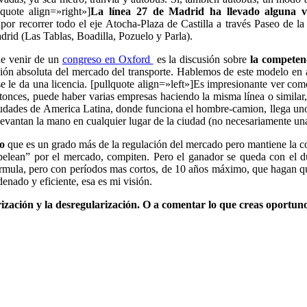
uote align=»right»]
La línea 27 de Madrid ha llevado alguna 
or recorrer todo el eje Atocha-Plaza de Castilla a través Paseo de la
rid (Las Tablas, Boadilla, Pozuelo y Parla).
de venir de un
congreso en Oxford
es la discusión sobre
la competen
zación absoluta del mercado del transporte. Hablemos de este modelo en 
se le da una licencia. [pullquote align=»left»]Es impresionante ver c
tonces, puede haber varias empresas haciendo la misma línea o similar
udades de America Latina, donde funciona el hombre-camion, llega uno
levantan la mano en cualquier lugar de la ciudad (no necesariamente un
do
que es un grado más de la regulación del mercado pero mantiene la c
pelean” por el mercado, compiten. Pero el ganador se queda con el d
órmula, pero con períodos mas cortos, de 10 años máximo, que hagan q
enado y eficiente, esa es mi visión.
rización y la desregularización. O a comentar lo que creas oportuno 