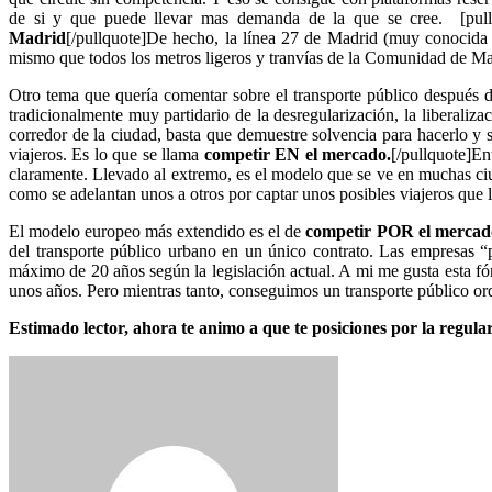
de si y que puede llevar mas demanda de la que se cree. [pullq
Madrid
[/pullquote]De hecho, la línea 27 de Madrid (muy conocida p
mismo que todos los metros ligeros y tranvías de la Comunidad de Mad
Otro tema que quería comentar sobre el transporte público después 
tradicionalmente muy partidario de la desregularización, la liberali
corredor de la ciudad, basta que demuestre solvencia para hacerlo y 
viajeros. Es lo que se llama
competir EN el mercado.
[/pullquote]En
claramente. Llevado al extremo, es el modelo que se ve en muchas ci
como se adelantan unos a otros por captar unos posibles viajeros que 
El modelo europeo más extendido es el de
competir POR el merca
del transporte público urbano en un único contrato. Las empresas “
máximo de 20 años según la legislación actual. A mi me gusta esta f
unos años. Pero mientras tanto, conseguimos un transporte público ord
Estimado lector, ahora te animo a que te posiciones por la regula