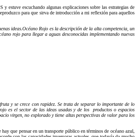
 y estuve escuchando algunas explicaciones sobre las estrategias de
produzco para que sirva de introducción a mi reflexión para aquellos
enas ideas.Océano Rojo es la descripción de la alta competencia, un
 océano rojo para llegar a aguas desconocidas implementando nuevas
ruta y se crece con rapidez. Se trata de separar lo importante de lo
ojo es el sector de las ideas usadas y de los productos o espacios
cio virgen, no explorado y tiene altas perspectivas de valor para los
 hay que pensar en un transporte público en términos de océano azul,
acorde con las capacidades inversoras actuales, que todavía da mucho