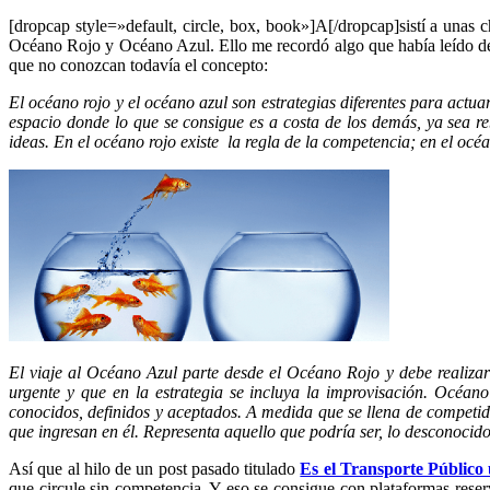
[dropcap style=»default, circle, box, book»]A[/dropcap]sistí a unas 
Océano Rojo y Océano Azul. Ello me recordó algo que había leído del
que no conozcan todavía el concepto:
El océano rojo y el océano azul son estrategias diferentes para ac
espacio donde lo que se consigue es a costa de los demás, ya sea 
ideas. En el océano rojo existe la regla de la competencia; en el océa
El viaje al Océano Azul parte desde el Océano Rojo y debe realizars
urgente y que en la estrategia se incluya la improvisación. Océan
conocidos, definidos y aceptados. A medida que se llena de competido
que ingresan en él. Representa aquello que podría ser, lo desconocid
Así que al hilo de un post pasado titulado
Es el Transporte Público
que circule sin competencia. Y eso se consigue con plataformas rese