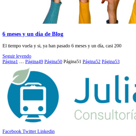
6 meses y un dia de Blog
El tiempo vuela y si, ya han pasado 6 meses y un día, casi 200
Seguir leyendo
Página
1
…
Página
49
Página
50
Página
51
Página
52
Página
53
Facebook
Twitter
Linkedin