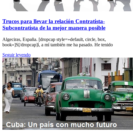
Trucos para llevar la relación Contratista-
Subcontratista de la mejor manera posible
Algeciras, España. [dropcap style=»default, circle, box,
book»]S[/dropcap]í, a mí también me ha pasado. He tenido
Seguir leyendo